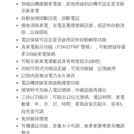
併線話機接聽來電後，其他併線的話機可設定是否顯
示新來電
自動偵測掛斷訊號，掛斷電話
接收清除來電、去電及重撥號碼訊號，或定時自動清
除，以保隱私
電話保留可設定是否啟用定時自動解除功能
具來電顯示功能（
FSK/DTMF
雙模），可動態儲存最
多
100
組來電號碼
可顯示新來電通數並具有燈號指示
(
綠燈
)
20
組可程式功能設定鍵，可當功能鍵、記憶鍵用
記憶內容無須電力永久保存
電話機按鍵直接啟動撥號功能
撥號時可先輸入電話號碼，待確認後再撥出
三排
LCD
顯示，可顯示
12
位元號碼、通話時間、來電
數量、年、月、日、時間、星期及留言顯示，並有
5
段亮度可調
免持聽筒撥號
耳機通話功能，音量大小可調，效果更勝專業耳機調
整盒