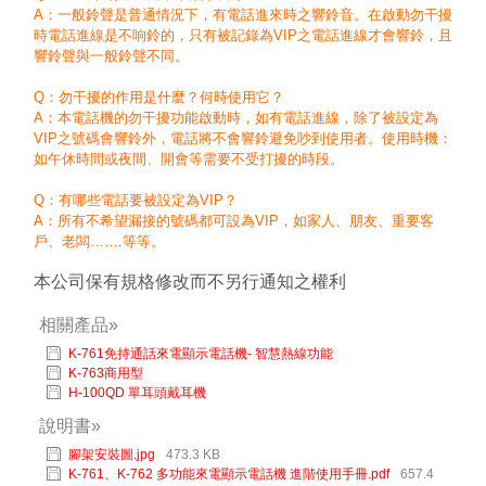
A：一般鈴聲是普通情況下，有電話進來時之響鈴音。在啟動勿干擾
時電話進線是不响鈴的，只有被記錄為VIP之電話進線才會響鈴，且
響鈴聲與一般鈴聲不同。
Q：勿干擾的作用是什麼？何時使用它？
A：本電話機的勿干擾功能啟動時，如有電話進線，除了被設定為
VIP之號碼會響鈴外，電話將不會響鈴避免吵到使用者。使用時機：
如午休時間或夜間、開會等需要不受打擾的時段。
Q：有哪些電話要被設定為VIP？
A：所有不希望漏接的號碼都可設為VIP，如家人、朋友、重要客
戶、老闆…….等等。
本公司保有規格修改而不另行通知之權利
相關產品»
K-761免持通話來電顯示電話機- 智慧熱線功能
K-763商用型
H-100QD 單耳頭戴耳機
說明書»
腳架安裝圖.jpg
473.3 KB
K-761、K-762 多功能來電顯示電話機 進階使用手冊.pdf
657.4