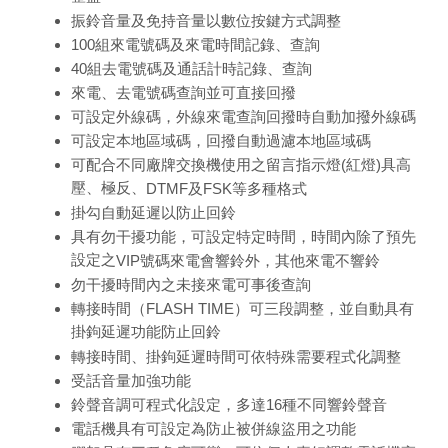
振鈴音量及免持音量以數位按鍵方式調整
100
組來電號碼及來電時間記錄、查詢
40
組去電號碼及通話計時記錄、查詢
來電、去電號碼查詢並可直接回撥
可設定外線碼，外線來電查詢回撥時自動加撥外線碼
可設定本地區域碼，回撥自動過濾本地區域碼
可配合不同廠牌交換機使用之留言指示燈
(
紅燈
)
具高
壓、極反、
DTMF
及
FSK
等多種格式
掛勾自動延遲以防止回鈴
具有勿干擾功能，可設定特定時間，時間內除了預先
設定之
VIP
號碼來電會響鈴外，其他來電不響鈴
勿干擾時間內之未接來電可事後查詢
轉接時間（
FLASH TIME
）可三段調整，並自動具有
掛鉤延遲功能防止回鈴
轉接時間、掛鉤延遲時間可依特殊需要程式化調整
受話音量加強功能
鈴聲音調可程式化設定，多達
16
種不同響鈴聲音
電話機具有可設定為防止被併線盜用之功能