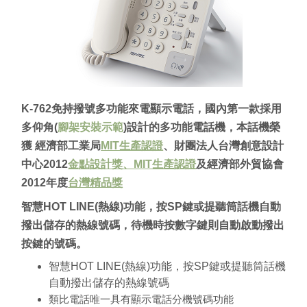
K-762免持撥號多功能來電顯示電話，國內第一款採用
多仰角(
腳架安裝示範
)設計的多功能電話機，本話機榮
獲 經濟部工業局
MIT生產認證
、財團法人台灣創意設計
中心2012
金點設計獎
、MIT生產認證
及經濟部外貿協會
2012年度
台灣精品獎
智慧HOT LINE(熱線)功能，按SP鍵或提聽筒話機自動
撥出儲存的熱線號碼，待機時按數字鍵則自動啟動撥出
按鍵的號碼。
智慧HOT LINE(熱線)功能，按SP鍵或提聽筒話機
自動撥出儲存的熱線號碼
類比電話唯一具有顯示電話分機號碼功能