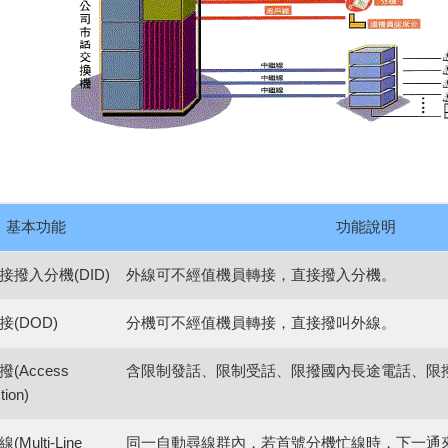
基本功能
功能說明
接撥入分機
(DID)
外線可不經值機員轉接，直接撥入分機。
接
(DOD)
分機可不經值機員轉接，直接撥叫外線。
撥
(Access
含限制發話、限制受話、限撥國內長途電話、限
tion)
線
(Multi-Line
同一自動尋線群內，若首號分機忙線時，下一通