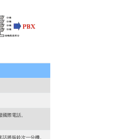
撥國際電話。
來話將振鈴次一分機。