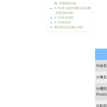
機- 智慧熱線功能
K-762多功能來電顯示電話機
- 智慧熱線功能
K-763N 經濟型
K-763商用型
聲控通信訊息整合系統
外線直
分機直
分機限
Restric
自動尋