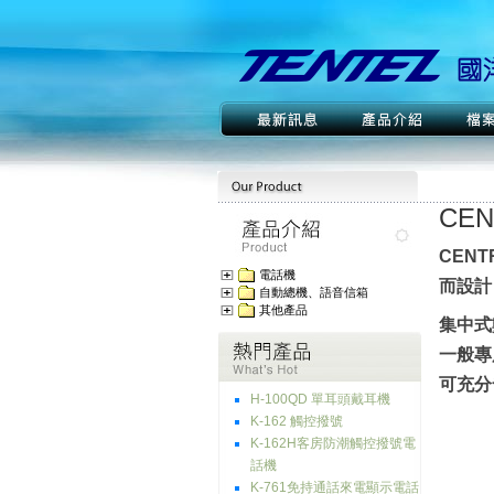
CE
CEN
電話機
而設計
自動總機、語音信箱
其他產品
集中式
一般專
可充分
H-100QD 單耳頭戴耳機
K-162 觸控撥號
K-162H客房防潮觸控撥號電
話機
K-761免持通話來電顯示電話