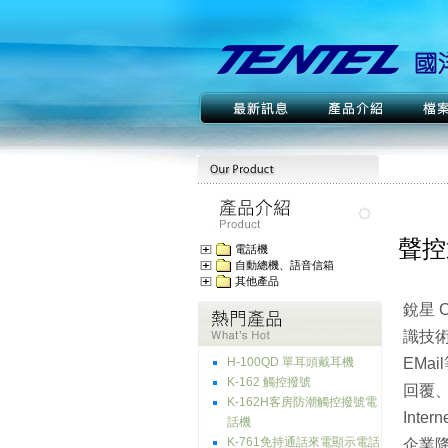
聲控
電話機
自動總機、語音信箱
其他產品
銳星 
識技
H-100QD 單耳頭戴耳機
EMa
K-162 觸控撥號
回覆
K-162H客房防潮觸控撥號電
Int
話機
K-761免持通話來電顯示電話
企業