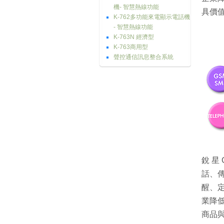
機- 智慧熱線功能
具價
K-762多功能來電顯示電話機
- 智慧熱線功能
K-763N 經濟型
K-763商用型
聲控通信訊息整合系統
銳 星
話、傳
醒、定
業降
商品