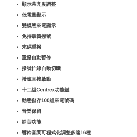
顯示幕亮度調整
低電量顯示
雙模態來電顯示
免持聽筒撥號
末碼重撥
重撥自動暫停
撥號忙線自動切斷
撥號直接啟動
十二組Centrex功能鍵
動態儲存100組來電號碼
音樂保留
靜音功能
響鈴音調可程式化調整多達16種