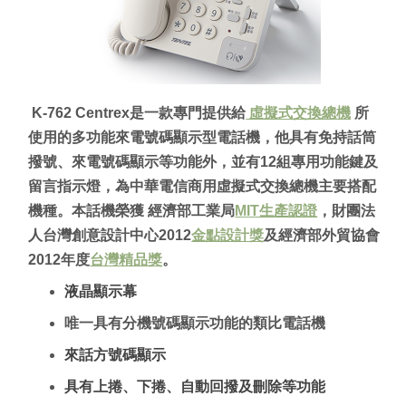
K-762 Centrex是一款專門提供給
虛擬式交換總機
所
使用的多功能來電號碼顯示型電話機，他具有免持話筒
撥號、來電號碼顯示等功能外，並有12組專用功能鍵及
留言指示燈，為中華電信商用虛擬式交換總機主要搭配
機種。本話機榮獲 經濟部工業局
MIT生產認證
，財團法
人台灣創意設計中心2012
金點設計獎
及經濟部外貿協會
2012年度
台灣精品獎
。
液晶顯示幕
唯一具有分機號碼顯示功能的類比電話機
來話方號碼顯示
具有上捲、下捲、自動回撥及刪除等功能