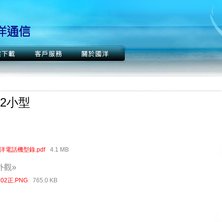
02小型
»
洋電話機型錄.pdf
4.1 MB
外觀»
302正.PNG
765.0 KB