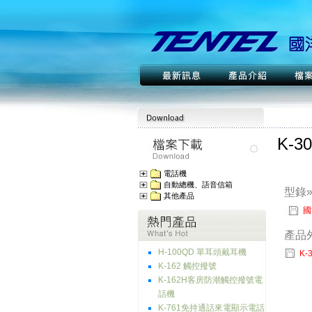
K-3
電話機
自動總機、語音信箱
型錄
其他產品
國
產品
H-100QD 單耳頭戴耳機
K-
K-162 觸控撥號
K-162H客房防潮觸控撥號電
話機
K-761免持通話來電顯示電話