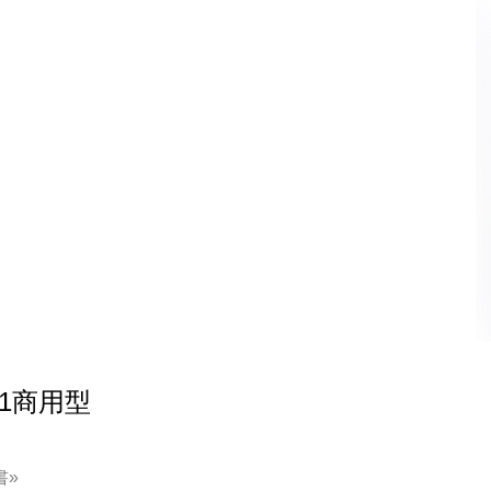
11商用型
書»