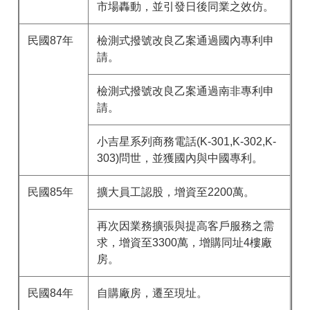
市場轟動，並引發日後同業之效仿。
民國87年
檢測式撥號改良乙案通過國內專利申
請。
檢測式撥號改良乙案通過南非專利申
請。
小吉星系列商務電話(K-301,K-302,K-
303)問世，並獲國內與中國專利。
民國85年
擴大員工認股，增資至2200萬。
再次因業務擴張與提高客戶服務之需
求，增資至3300萬，增購同址4樓廠
房。
民國84年
自購廠房，遷至現址。