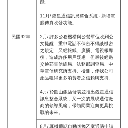
能。
11月/ 銳星通信訊息整合系統 - 新增電
腦傳真收發功能。
民國92年
2月/ 許多公務機構與公營單位收到公
文提醒，重申電話不保密不得談機密
之規定，又經報紙、廣播、電視報導
後，造成許多用戶疑慮，但最後經過
交通部電信總局、法務部調查局、中
華電信研究所支持、檢測，使我公司
產品獲得更多消費者之信賴與支持。
4月/ 於圓山飯店發表並推出銳星通信
訊息整合系統，又一次的展現通信廠
商的領導風範，帶領同業迎向更具挑
戰的未來。
8月/ 耳機通話自動切換乙案通過申請