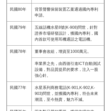
民國80年
背景聲響保留裝置乙案通過國內專利
申請。
民國79年
五線話機水星8號(K-908)問世，針對
證券市場研發設計，獲國內專利，國
內首款可使用耳機通話之電話機。
民國78年
董事會改組，增資至1000萬元。
率業界之先，由西德引進ICT自動測試
設備，對品質提昇的要求，注入一股
強心針。
民國77年
水星系列商務電話(K-901,K-902,K-
903)問世，並獲國內專利，符合未來
潮流，至今熱賣，魅力不減。