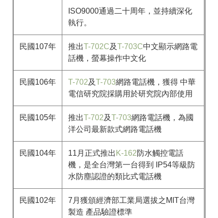
ISO9000通過二十周年，並持續深化
執行。
民國107年
推出
T-702C
及
T-703C
中文顯示網路電
話機，螢幕操作中文化
民國106年
T-702
及
T-703
網路電話機，獲得 中華
電信研究院採購用於研究院內部使用
民國105年
推出
T-702
及
T-703
網路電話機，為國
洋公司最新款式網路電話機
民國104年
11月正式推出
K-162
防水觸控電話
機，是全台灣第一台得到 IP54等級防
水防塵認證的類比式電話機
民國102年
7月獲頒經濟部工業局選拔之MIT台灣
製造 產品驗證標準