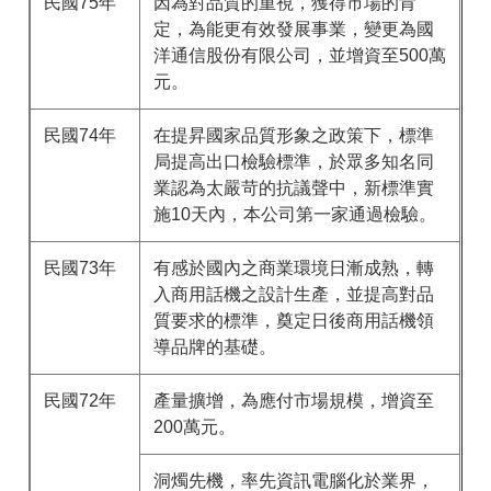
民國75年
因為對品質的重視，獲得市場的肯
定，為能更有效發展事業，變更為國
洋通信股份有限公司，並增資至500萬
元。
民國74年
在提昇國家品質形象之政策下，標準
局提高出口檢驗標準，於眾多知名同
業認為太嚴苛的抗議聲中，新標準實
施10天內，本公司第一家通過檢驗。
民國73年
有感於國內之商業環境日漸成熟，轉
入商用話機之設計生產，並提高對品
質要求的標準，奠定日後商用話機領
導品牌的基礎。
民國72年
產量擴增，為應付市場規模，增資至
200萬元。
洞燭先機，率先資訊電腦化於業界，