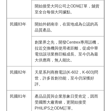
開始接受大同公司之ODM訂單，舖貨
至全台每個大同據點。
民國83年
開始外銷南非，在當地成為公認的高
品質產品。
創業界之先，開發Centrex專用話機，
拉近交換機與使用者距離，促成中華
電信該項業務巨幅成長。至今仍為最
大供應商，無人能比。
民國82年
天星系列商務電話(K-602，K-603)問
世，許多首創功能，至今仍深獲好
評。
民國81年
產品品質與企業形象日受肯定，因而
受國際大廠青睞，更開始接受
PHILIPS之ODM訂單。