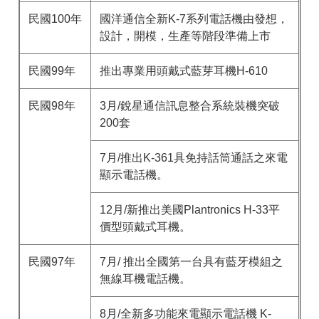
民國100年
國洋通信全新K-7系列電話機由發想，
設計，開模，生產等階段準備上市
民國99年
推出專業用頭戴式藍芽耳機H-610
民國98年
3月/銳星通信訊息整合系統裝機突破
200套
7月/推出K-361具免持話筒通話之來電
顯示電話機。
12月/新推出美國Plantronics H-33平
價型頭戴式耳機。
民國97年
7月/ 推出全國第一台具有藍牙模組之
無線耳機電話機。
8月/全新多功能來電顯示電話機 K-